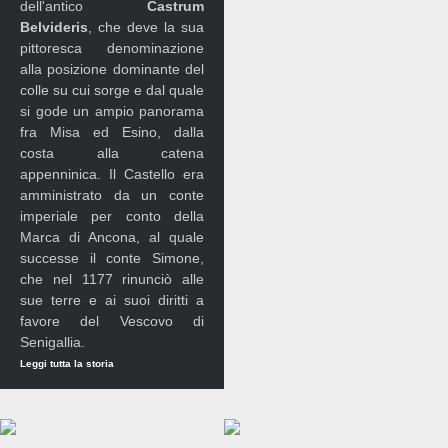
dell'antico
Castrum
Belvideris
, che deve la sua
pittoresca denominazione
alla posizione dominante del
colle su cui sorge e dal quale
si gode un ampio panorama
fra Misa ed Esino, dalla
costa alla catena
appenninica. Il Castello era
amministrato da un conte
imperiale per conto della
Marca di Ancona, al quale
successe il conte Simone,
che nel 1177 rinunciò alle
sue terre e ai suoi diritti a
favore del Vescovo di
Senigallia.
Leggi tutta la storia