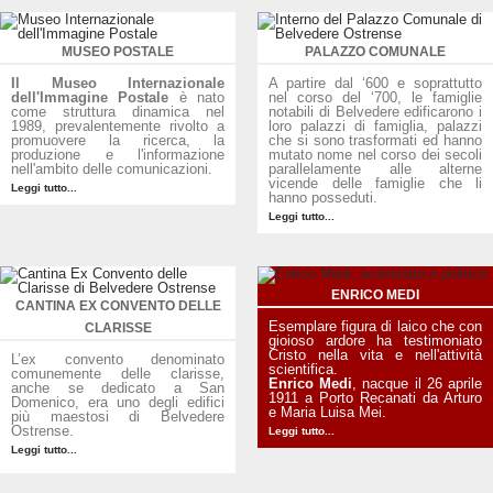
MUSEO POSTALE
PALAZZO COMUNALE
Il Museo Internazionale
A partire dal ‘600 e soprattutto
dell'Immagine Postale
è nato
nel corso del ‘700, le famiglie
come struttura dinamica nel
notabili di Belvedere edificarono i
1989, prevalentemente rivolto a
loro palazzi di famiglia, palazzi
promuovere la ricerca, la
che si sono trasformati ed hanno
produzione e l'informazione
mutato nome nel corso dei secoli
nell'ambito delle comunicazioni.
parallelamente alle alterne
vicende delle famiglie che li
Leggi tutto...
hanno posseduti.
Leggi tutto...
ENRICO MEDI
CANTINA EX CONVENTO DELLE
Esemplare figura di laico che con
CLARISSE
gioioso ardore ha testimoniato
Cristo nella vita e nell'attività
L’ex convento denominato
scientifica.
comunemente delle clarisse,
Enrico Medi
, nacque il 26 aprile
anche se dedicato a San
1911 a Porto Recanati da Arturo
Domenico, era uno degli edifici
e Maria Luisa Mei.
più maestosi di Belvedere
Ostrense.
Leggi tutto...
Leggi tutto...