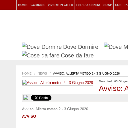
HOME
COMUNE
VIVERE IN CITTÀ
PER L'AZIENDA
SUAP
SUE
P
Dove Dormire
Cose da fare
HOME
/
NEWS
/
AVVISO: ALLERTA METEO 2 - 3 GIUGNO 2026
Mercoledì, 03 Giugn
Avviso: 
Avviso: Allerta meteo 2 - 3 Giugno 2026
AVVISO