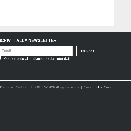
SCRIVITI ALLA NEWSLETTER
Acconsento al trattamento dei miei dati
 Ostrense
. Cod. Fiscale: 00185520426. All right reserved | Project by
Life Color