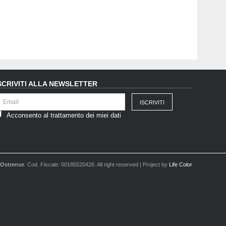
SCRIVITI ALLA NEWSLETTER
Acconsento al trattamento dei miei dati
 Ostrense
. Cod. Fiscale: 00185520426. All right reserved | Project by
Life Color